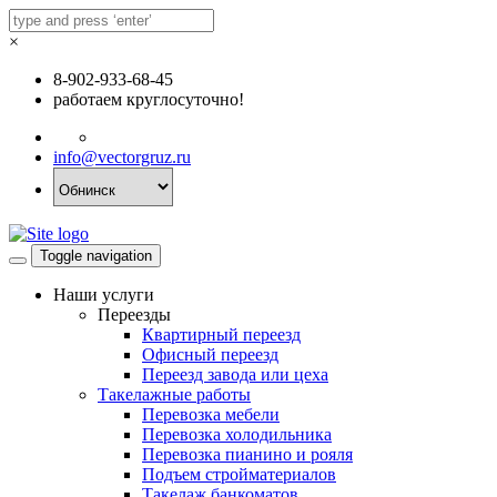
×
8-902-933-68-45
работаем круглосуточно!
info@vectorgruz.ru
Toggle navigation
Наши услуги
Переезды
Квартирный переезд
Офисный переезд
Переезд завода или цеха
Такелажные работы
Перевозка мебели
Перевозка холодильника
Перевозка пианино и рояля
Подъем стройматериалов
Такелаж банкоматов