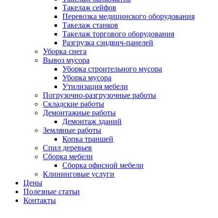
Такелаж сейфов
Перевозка медицинского оборудования
Такелаж станков
Такелаж торгового оборудования
Разгрузка сэндвич-панелей
Уборка снега
Вывоз мусора
Уборка строительного мусора
Уборка мусора
Утилизация мебели
Погрузочно-разгрузочные работы
Складские работы
Демонтажные работы
Демонтаж зданий
Земляные работы
Копка траншей
Спил деревьев
Сборка мебели
Сборка офисной мебели
Клининговые услуги
Цены
Полезные статьи
Контакты